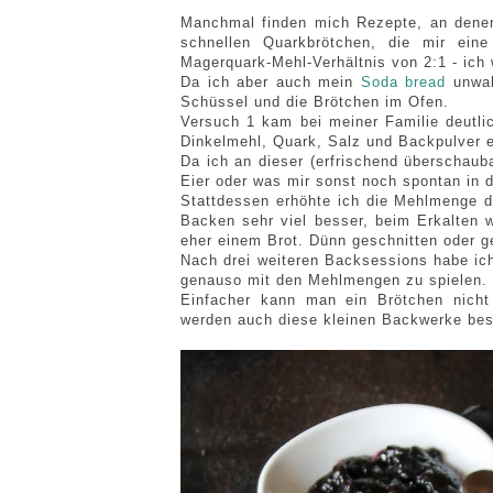
Manchmal finden mich Rezepte, an denen 
schnellen Quarkbrötchen, die mir ein
Magerquark-Mehl-Verhältnis von 2:1 - ich 
Da ich aber auch mein
Soda bread
unwahr
Schüssel und die Brötchen im Ofen.
Versuch 1 kam bei meiner Familie deutlic
Dinkelmehl, Quark, Salz und Backpulver e
Da ich an dieser (erfrischend überschauba
Eier oder was mir sonst noch spontan in 
Stattdessen erhöhte ich die Mehlmenge 
Backen sehr viel besser, beim Erkalten w
eher einem Brot. Dünn geschnitten oder ge
Nach drei weiteren Backsessions habe ich
genauso mit den Mehlmengen zu spielen.
Einfacher kann man ein Brötchen nicht 
werden auch diese kleinen Backwerke bes