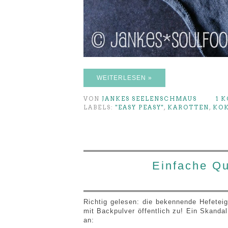
WEITERLESEN »
VON
JANKES SEELENSCHMAUS
1 
LABELS:
"EASY PEASY"
,
KAROTTEN
,
KO
Einfache Q
Richtig gelesen: die bekennende Hefeteig
mit Backpulver öffentlich zu! Ein Skand
an: