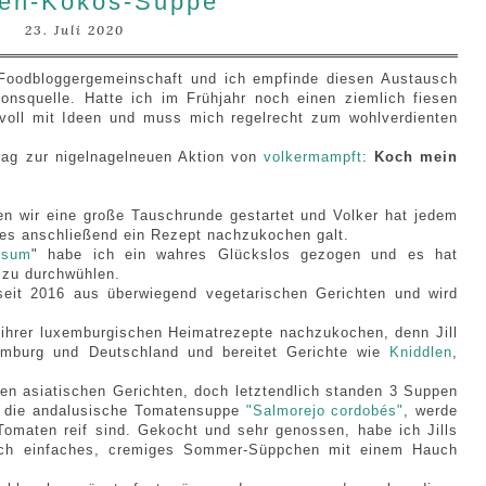
en-Kokos-Suppe
23. Juli 2020
 Foodbloggergemeinschaft und ich empfinde diesen Austausch
tionsquelle. Hatte ich im Frühjahr noch einen ziemlich fiesen
ndvoll mit Ideen und muss mich regelrecht zum wohlverdienten
trag zur nigelnagelneuen Aktion von
volkermampft
:
Koch mein
en wir eine große Tauschrunde gestartet und Volker hat jedem
 es anschließend ein Rezept nachzukochen galt.
rsum
" habe ich ein wahres Glückslos gezogen und es hat
 zu durchwühlen.
 seit 2016 aus überwiegend vegetarischen Gerichten und wird
 ihrer luxemburgischen Heimatrezepte nachzukochen, denn Jill
xemburg und Deutschland und bereitet Gerichte wie
Kniddlen
,
len asiatischen Gerichten, doch letztendlich standen 3 Suppen
n, die andalusische Tomatensuppe
"Salmorejo cordobés"
, werde
 Tomaten reif sind. Gekocht und sehr genossen, habe ich Jills
lich einfaches, cremiges Sommer-Süppchen mit einem Hauch