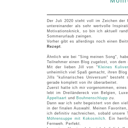
Möhr
Der Juli 2020 steht voll im Zeichen der
untereinander als sehr wertvolle Inspira
Motivationsknick, so bin ich aktuell ra
Sommerurlaub zwingen.
Vorher gibt es allerdings noch einen Bei
Rezept
.
Ähnlich wie bei "Sing meinen Song", hab
Teilnehmer einen Blog zugelost, von dem
Mit der lieben Jill von "
Kleines Kulive
unheimlich viel Spaß gemacht, ihren Blog
Jills "kulinarisches Universum" besteht
gerade komplett von ihr überarbeitet.
Zuerst hatte ich mir vorgenommen, eines
lebt im Dreiländereck von Belgien, Lu
Äppeltaart
und
Bouhnenschlupp
zu.
Dann war ich sehr begeistert von den vie
in der finalen Auswahl. Meinen Favorite
ich definitiv nachreichen, sobald unsere
Möhrensuppe mit Kokosmilch
. Ein herr
Fernweh. Perfekt.