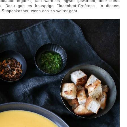
noblauch ergänzt, fast wäre es Ingwer geworden, aber diese
h. Dazu gab es knusprige Fladenbrot-Croûtons. In diesem
 Suppenkasper, wenn das so weiter geht.