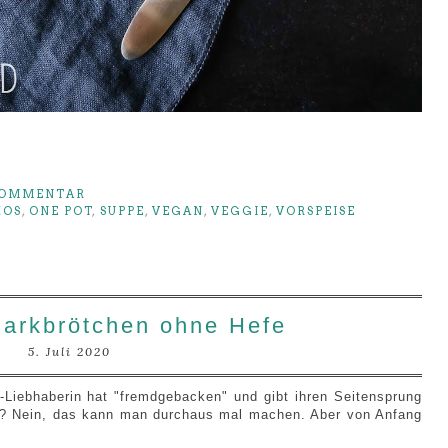
KOMMENTAR
KOS
,
ONE POT
,
SUPPE
,
VEGAN
,
VEGGIE
,
VORSPEISE
uarkbrötchen ohne Hefe
5. Juli 2020
-Liebhaberin hat "fremdgebacken" und gibt ihren Seitensprung
al? Nein, das kann man durchaus mal machen. Aber von Anfang