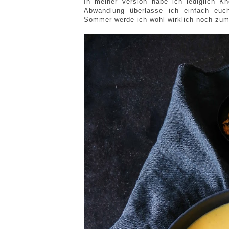
In meiner Version habe ich lediglich K
Abwandlung überlasse ich einfach euc
Sommer werde ich wohl wirklich noch zum