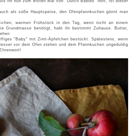
lls ihr nun zum ersten Mal von "Dutch Babies" hört, ist dieser
auch als süße Hauptspeise, den Ofenpfannkuchen gönnt man
ichen, warmen Frühstück in den Tag, wenn nicht an einem
die Grundmasse benötigt, habt ihr bestimmt Zuhause. Butter,
gehen
uffiges "Baby" mit Zimt-Äpfelchen bestückt. Spätestens, wenn
d Messer vor dem Ofen stehen und dem Pfannkuchen ungeduldig
Ehrenwort!