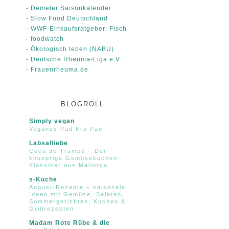
- Demeter Saisonkalender
- Slow Food Deutschland
- WWF-Einkaufsratgeber: Fisch
- foodwatch
- Ökologisch leben (NABU)
- Deutsche Rheuma-Liga e.V.
- Frauenrheuma.de
BLOGROLL
Simply vegan
Veganes Pad Kra Pao
Labsalliebe
Coca de Trampó – Der
knusprige Gemüsekuchen-
Klassiker aus Mallorca
s-Küche
August-Rezepte – saisonale
Ideen mit Gemüse, Salaten,
Sommergerichten, Kuchen &
Grillrezepten
Madam Rote Rübe & die