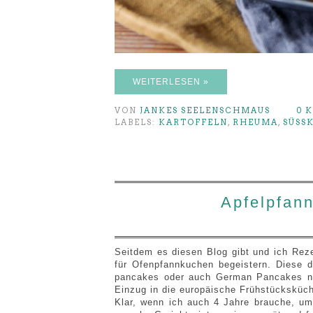
WEITERLESEN »
VON
JANKES SEELENSCHMAUS
0 
LABELS:
KARTOFFELN
,
RHEUMA
,
SÜSS
Apfelpfan
Seitdem es diesen Blog gibt und ich Rez
für Ofenpfannkuchen begeistern. Diese 
pancakes oder auch German Pancakes ne
Einzug in die europäische Frühstücksküc
Klar, wenn ich auch 4 Jahre brauche, um 