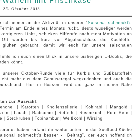
-Waffeln mit Frischkäse
25. Oktober 2018
ich immer an der Aktivität in unserer "
Saisonal schmeckt's
Termin am Ende eines Monats rückt, desto wuseliger werden
, korrigieren Links, schicken Hilferufe nach mehr Motivation an
 Oft werden bis kurz vor Abgabeschluss die Kochlöffel
glühen gebracht, damit wir euch für unsere saisonalen
fehle ich euch einen Blick in unsere bisherigen E-Books, die
aden könnt.
unserer Oktober-Runde viele für Kürbis und Süßkartoffeln
n nicht mehr aus dem Gemüseregal wegzudenken und auch die
Deutschland. Hier in Hessen, wird sie ganz in meiner Nähe
ten zur Auswahl:
nchel | Karotten | Knollensellerie | Kohlrabi | Mangold |
rzeln | Lauch | Radicchio | Rettich | Rosenkohl | Rote Bete |
e | Steckrüben | Topinambur | Weißkohl | Wirsing
reitet haben, erfahrt ihr weiter unten. In der Soulfood-Küche
isonal schmeckt's besser - Beitrag", der euch hoffentlich