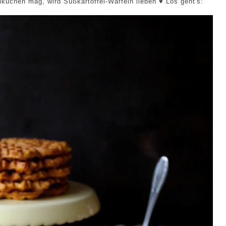
kuchen mag, wird Süßkartoffel-Waffeln lieben ♥ Los geht's: