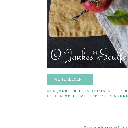
WEITERLESEN »
VON
JANKES SEELENSCHMAUS
2 
LABELS:
ÄPFEL
,
MEHLSPEISE
,
PFANNK