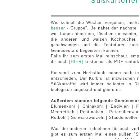
Süßkartoffel
Wie schnell die Wochen vergehen, merke 
besser
- Gruppe". Je näher der nächste 
wir, tragen Ideen ein, löschen sie wieder
die anderen und wälzen Kochbücher.
geschwungen und die Tastaturen zum 
Gemüsestars begeistern können.
Falls ihr zum ersten Mal reinschaut, emp
ihr euch
[HIER]
kostenlos als PDF runterl
Passend zum Herbstlaub haben sich in 
entschieden. Der Kürbis ist inzwische
Süßkartoffel wird immer beliebter in 
biologisch angebaut und geerntet.
Außerdem standen folgende Gemüsesor
Blumenkohl | Chinakohl | Endivien | Fe
Meerrettich | Pastinaken | Petersilienwu
Rotkohl | Schwarzwurzeln | Staudenselleri
Was die anderen Teilnehmer für euch vorbe
gibt es zum ersten Mal einen süßen "Sa