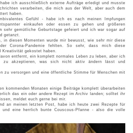
abe ich ausschließlich externe Aufträge erledigt und musste
chrichten verarbeiten, die mich aus der Welt, aber auch dem
ttert haben.
ambivalentes Gefühl - habe ich es nach meinen Impfungen
entspannter einkaufen oder essen zu gehen und größeren
sehr gemütliche Geburtstage gefeiert und ich war sogar auf
nd getanzt.
n, in diesen Momenten wurde mir bewusst, wie sehr mir diese
 der Corona-Pandemie fehlten. So sehr, dass mich diese
 Kreativität gekostet haben.
 davon entfernt, ein komplett normales Leben zu leben, aber ich
e zu akzeptieren, was sich nicht aktiv ändern lässt und
en zu versorgen und eine öffentliche Stimme für Menschen mit
den kommenden Monaten einige Beiträge komplett überarbeiten
erlich das ein oder andere Rezept im Archiv landen; solltet ihr
issen, meldet euch gerne bei mir.
 an meinen letzten Post, habe ich heute zwei Rezepte für
r und eine herrlich bunte Couscous-Pfanne - also die volle