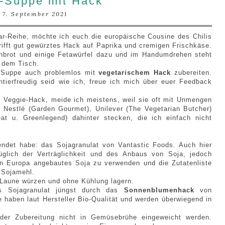
r-Suppe mit Hack
7. September 2021
jvar-Reihe, möchte ich euch die europäische Cousine des Chilis
rifft gut gewürztes Hack auf Paprika und cremigen Frischkäse.
nbrot und einige Fetawürfel dazu und im Handumdrehen steht
f dem Tisch.
e Suppe auch problemlos mit
vegetarischem Hack
zubereiten.
tierfreudig seid wie ich, freue ich mich über euer Feedback
" Veggie-Hack, meide ich meistens, weil sie oft mit Unmengen
e Nestlé (Garden Gourmet), Unilever (The Vegetarian Butcher)
 u. Greenlegend) dahinter stecken, die ich einfach nicht
endet habe: das Sojagranulat von Vantastic Foods. Auch hier
üglich der Verträglichkeit und des Anbaus von Soja, jedoch
h in Europa angebautes Soja zu verwenden und die Zutatenliste
: Sojamehl.
 Laune würzen und ohne Kühlung lagern.
s Sojagranulat jüngst durch das
Sonnenblumenhack
von
haben laut Hersteller Bio-Qualität und werden überwiegend in
der Zubereitung nicht in Gemüsebrühe eingeweicht werden.