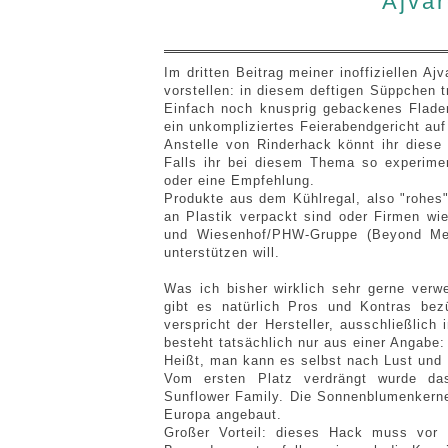
Ajva
Im dritten Beitrag meiner inoffiziellen A
vorstellen: in diesem deftigen Süppchen t
Einfach noch knusprig gebackenes Flade
ein unkompliziertes Feierabendgericht au
Anstelle von Rinderhack könnt ihr dies
Falls ihr bei diesem Thema so experimen
oder eine Empfehlung.
Produkte aus dem Kühlregal, also "rohes
an Plastik verpackt sind oder Firmen wi
und Wiesenhof/PHW-Gruppe (Beyond Meat
unterstützen will.
Was ich bisher wirklich sehr gerne verw
gibt es natürlich Pros und Kontras bez
verspricht der Hersteller, ausschließlic
besteht tatsächlich nur aus einer Angabe
Heißt, man kann es selbst nach Lust und
Vom ersten Platz verdrängt wurde da
Sunflower Family. Die Sonnenblumenkerne 
Europa angebaut.
Großer Vorteil: dieses Hack muss vor 