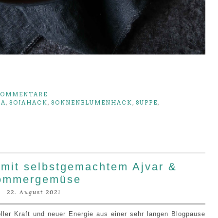
KOMMENTARE
KA
,
SOJAHACK
,
SONNENBLUMENHACK
,
SUPPE
,
mit selbstgemachtem Ajvar &
ommergemüse
22. August 2021
oller Kraft und neuer Energie aus einer sehr langen Blogpause