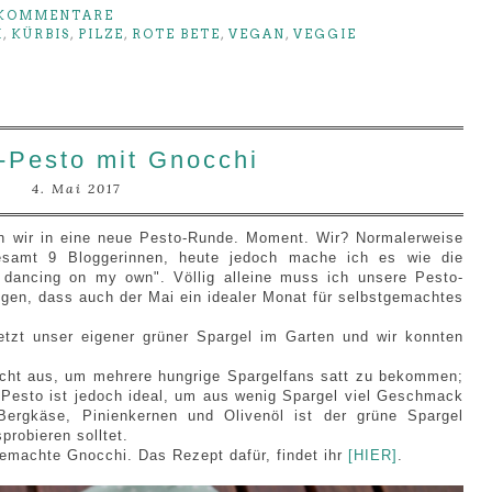
 KOMMENTARE
I
,
KÜRBIS
,
PILZE
,
ROTE BETE
,
VEGAN
,
VEGGIE
-Pesto mit Gnocchi
4. Mai 2017
en wir in eine neue Pesto-Runde. Moment. Wir? Normalerweise
esamt 9 Bloggerinnen, heute jedoch mache ich es wie die
dancing on my own". Völlig alleine muss ich unsere Pesto-
en, dass auch der Mai ein idealer Monat für selbstgemachtes
jetzt unser eigener grüner Spargel im Garten und wir konnten
nicht aus, um mehrere hungrige Spargelfans satt zu bekommen;
n Pesto ist jedoch ideal, um aus wenig Spargel viel Geschmack
ergkäse, Pinienkernen und Olivenöl ist der grüne Spargel
probieren solltet.
emachte Gnocchi. Das Rezept dafür, findet ihr
[HIER]
.