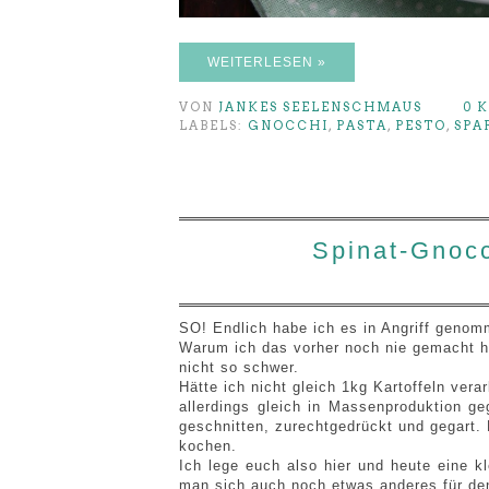
WEITERLESEN »
VON
JANKES SEELENSCHMAUS
0 
LABELS:
GNOCCHI
,
PASTA
,
PESTO
,
SPA
Spinat-Gnoc
SO! Endlich habe ich es in Angriff geno
Warum ich das vorher noch nie gemacht ha
nicht so schwer.
Hätte ich nicht gleich 1kg Kartoffeln verar
allerdings gleich in Massenproduktion g
geschnitten, zurechtgedrückt und gegart.
kochen.
Ich lege euch also hier und heute eine k
man sich auch noch etwas anderes für d