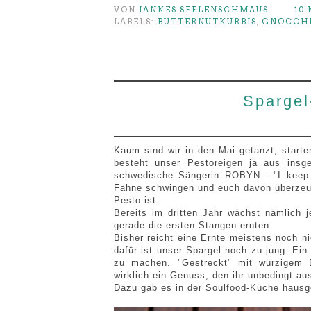
VON
JANKES SEELENSCHMAUS
10
LABELS:
BUTTERNUTKÜRBIS
,
GNOCCH
Spargel
Kaum sind wir in den Mai getanzt, start
besteht unser Pestoreigen ja aus insg
schwedische Sängerin ROBYN - "I keep 
Fahne schwingen und euch davon überzeug
Pesto ist.
Bereits im dritten Jahr wächst nämlich 
gerade die ersten Stangen ernten.
Bisher reicht eine Ernte meistens noch 
dafür ist unser Spargel noch zu jung. Ei
zu machen. "Gestreckt" mit würzigem B
wirklich ein Genuss, den ihr unbedingt aus
Dazu gab es in der Soulfood-Küche hausg