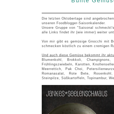
Bunte Gemüse
Die letzten Oktobertage sind angebrochen 
unseren Foodblogger-Saisonkalender.
Unsere Gruppe von "Saisonal schmeckt's 
alle Links findet ihr (wie immer) weiter u
Von mir gibt es gemüsige Gnocchi mit Bu
schmecken köstlich zu einem cremigen R
Und auch diese Gemüse bekommt ihr aktuel
Blumenkohl, Brokkoli, Champignons, C
Frühlingszwiebeln, Karotten, Knollensell
Meerrettich, Pak Choi, Petersilienwurze
Romanasalat, Rote Bete, Rosenkohl, R
Steinpilze, Süßkartoffeln, Topinambur, We