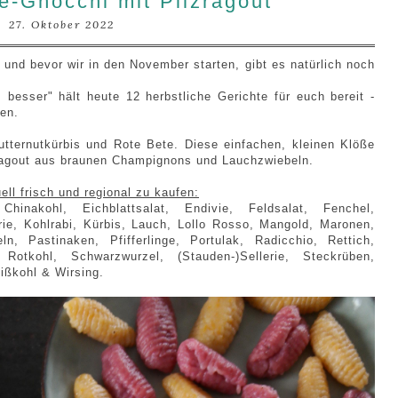
-Gnocchi mit Pilzragout
27. Oktober 2022
und bevor wir in den November starten, gibt es natürlich noch
besser" hält heute 12 herbstliche Gerichte für euch bereit -
nten.
tternutkürbis und Rote Bete. Diese einfachen, kleinen Klöße
agout aus braunen Champignons und Lauchzwiebeln.
l frisch und regional zu kaufen:
hinakohl, Eichblattsalat, Endivie, Feldsalat, Fenchel,
erie, Kohlrabi, Kürbis, Lauch, Lollo Rosso, Mangold, Maronen,
ln, Pastinaken, Pfifferlinge, Portulak, Radicchio, Rettich,
otkohl, Schwarzwurzel, (Stauden-)Sellerie, Steckrüben,
ißkohl & Wirsing.