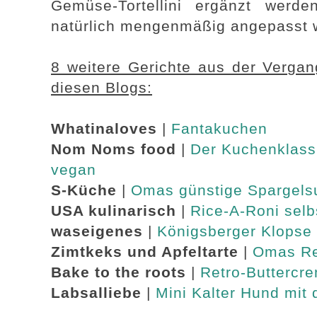
Gemüse-Tortellini ergänzt wer
natürlich mengenmäßig angepasst 
8 weitere Gerichte aus der Vergang
diesen Blogs:
Whatinaloves
|
Fantakuchen
Nom Noms food
|
Der Kuchenklass
vegan
S-Küche
|
Omas günstige Spargels
USA kulinarisch
|
Rice-A-Roni sel
waseigenes
|
Königsberger Klopse 
Zimtkeks und Apfeltarte
|
Omas Rez
Bake to the roots
|
Retro-Buttercr
Labsalliebe
|
Mini Kalter Hund mit 