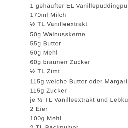
1 gehäufter EL Vanillepuddingpu
170ml Milch
½ TL Vanilleextrakt
50g Walnusskerne
55g Butter
50g Mehl
60g braunen Zucker
½ TL Zimt
115g weiche Butter oder Margar
115g Zucker
je ½ TL Vanilleextrakt und Leb
2 Eier
100g Mehl
2 TL Backpulver