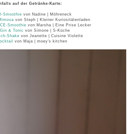
falls auf der Getränke-Karte:
el-Smoothie
von Nadine | Möhreneck
 Mimosa
von Steph | Kleiner Kuriositätenladen
 ACE-Smoothie
von Marsha | Eine Prise Lecker
 Gin & Tonic
von Simone | S-Küche
lch-Shake
von Jeanette | Cuisine Violette
ocktail
von Maja | moey's kitchen