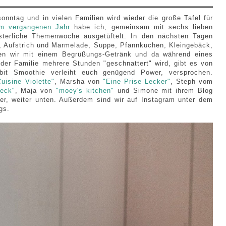
onntag und in vielen Familien wird wieder die große Tafel für
im vergangenen Jahr
habe ich, gemeinsam mit sechs lieben
österliche Themenwoche ausgetüftelt. In den nächsten Tagen
n, Aufstrich und Marmelade, Suppe, Pfannkuchen, Kleingebäck,
ten wir mit einem Begrüßungs-Getränk und da während eines
der Familie mehrere Stunden "geschnattert" wird, gibt es von
bit Smoothie verleiht euch genügend Power, versprochen.
Cuisine Violette"
, Marsha von
"Eine Prise Lecker"
, Steph vom
eck"
, Maja von
"moey's kitchen"
und Simone mit ihrem Blog
mmer, weiter unten. Außerdem sind wir auf Instagram unter dem
gs.