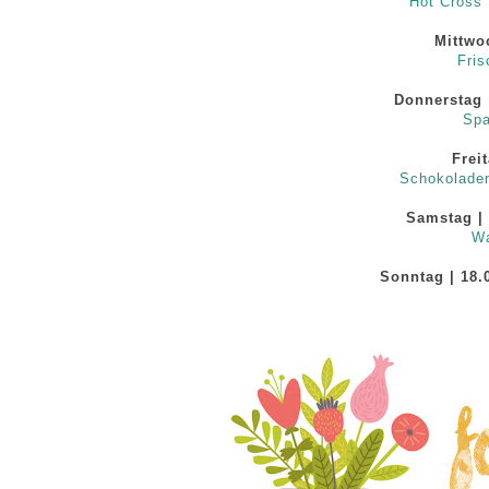
"Hot Cross 
Mittwo
Fris
Donnerstag 
Spa
Freit
Schokoladen
Samstag | 
Wa
Sonntag | 18.