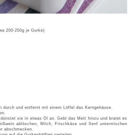
twa 200-250g je Gurke)
ch durch und entfernt mit einem Löffel das Kerngehäuse.
en.
 dünstet sie in etwas Öl an. Gebt das Mett hinzu und bratet es
ißwein ablöschen, Milch, Frischkäse und Senf untermischen
fer abschmecken.
ng auf die Gurkenhälften verteilen.