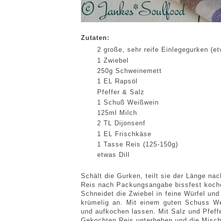
Zutaten:
2 große, sehr reife Einlegegurken (e
1 Zwiebel
250g Schweinemett
1 EL Rapsöl
Pfeffer & Salz
1 Schuß Weißwein
125ml Milch
2 TL Dijonsenf
1 EL Frischkäse
1 Tasse Reis (125-150g)
etwas Dill
Schält die Gurken, teilt sie der Länge na
Reis nach Packungsangabe bissfest koch
Schneidet die Zwiebel in feine Würfel und
krümelig an. Mit einem guten Schuss We
und aufkochen lassen. Mit Salz und Pfef
Gekochten Reis unterheben und die Mischu