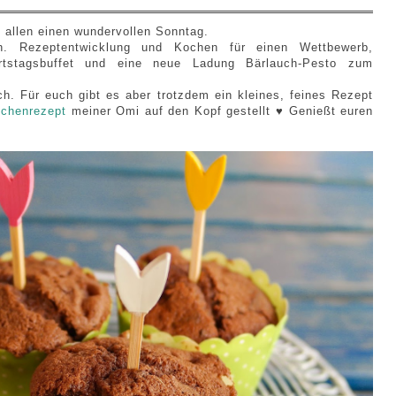
h allen einen wundervollen Sonntag.
ch. Rezeptentwicklung und Kochen für einen Wettbewerb,
burtstagsbuffet und eine neue Ladung Bärlauch-Pesto zum
ch. Für euch gibt es aber trotzdem ein kleines, feines Rezept
chenrezept
meiner Omi auf den Kopf gestellt ♥ Genießt euren