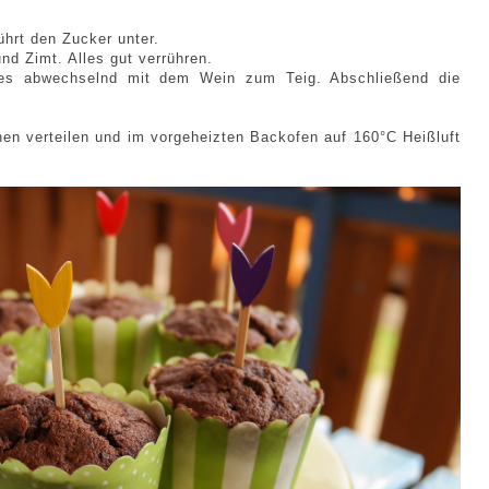
ührt den Zucker unter.
nd Zimt. Alles gut verrühren.
es abwechselnd mit dem Wein zum Teig. Abschließend die
en verteilen und im vorgeheizten Backofen auf 160°C Heißluft