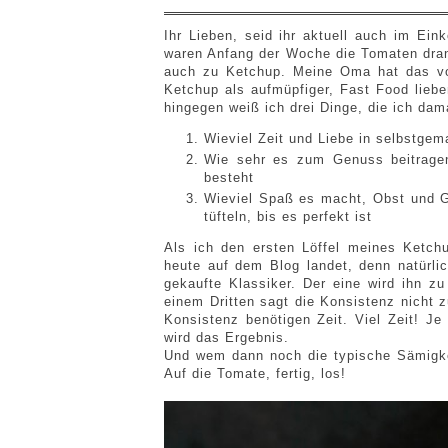
Ihr Lieben, seid ihr aktuell auch im Ei
waren Anfang der Woche die Tomaten dran.
auch zu Ketchup. Meine Oma hat das vor
Ketchup als aufmüpfiger, Fast Food lieb
hingegen weiß ich drei Dinge, die ich dam
Wieviel Zeit und Liebe in selbstge
Wie sehr es zum Genuss beitrage
besteht
Wieviel Spaß es macht, Obst und 
tüfteln, bis es perfekt ist
Als ich den ersten Löffel meines Ketchu
heute auf dem Blog landet, denn natürli
gekaufte Klassiker. Der eine wird ihn z
einem Dritten sagt die Konsistenz nicht z
Konsistenz benötigen Zeit. Viel Zeit! J
wird das Ergebnis.
Und wem dann noch die typische Sämigkei
Auf die Tomate, fertig, los!