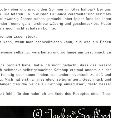
nkoch-Fieber und macht den Sommer im Glas haltbar? Bei uns
 Die letzten 5 Kilo wurden zu Sauce verarbeitet und erstmals
 zwanzig Jahren schon gemacht, aber leider fand ich ihren
ender Teenie ganz furchtbar wässrig und geschmacklos. Heute
als noch nicht schätzen konnte:
machtem Essen steckt
n kann, wenn man nachvollziehen kann, aus was ein Essen
Gemüse selbst zu verarbeiten und so lange am Geschmack zu
ps probiert habe, hätte ich nicht gedacht, dass das Rezept
ch schmeckt selbstgemachter Ketchup erstmal anders als der
u tomatig oder sauer finden, der andere eventuell zu süß und
u. Mich hat erstmal alles gleichzeitig irritiert. Geschmack und
e länger man die Sauce zu Ketchup einreduziert, desto besser
t fehlt, für den habe ich am Ende des Rezeptes einen Tipp.