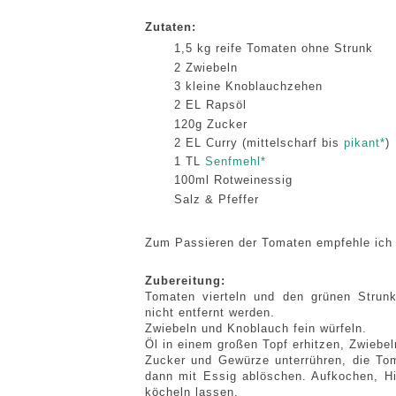
Zutaten:
1,5 kg reife Tomaten ohne Strunk
2 Zwiebeln
3 kleine Knoblauchzehen
2 EL Rapsöl
120g Zucker
2 EL Curry (mittelscharf bis
pikant*
)
1 TL
Senfmehl*
100ml Rotweinessig
Salz & Pfeffer
Zum Passieren der Tomaten empfehle ich
Zubereitung:
Tomaten vierteln und den grünen Strun
nicht entfernt werden.
Zwiebeln und Knoblauch fein würfeln.
Öl in einem großen Topf erhitzen, Zwiebe
Zucker und Gewürze unterrühren, die To
dann mit Essig ablöschen. Aufkochen, Hi
köcheln lassen.