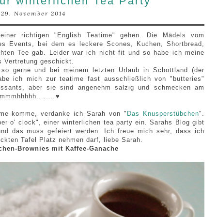
r winterlichen Tea Party
29. November 2014
einer richtigen "English Teatime" gehen. Die Mädels vom
s Events, bei dem es leckere Scones, Kuchen, Shortbread,
ühten Tee gab.
Leider war ich nicht fit und so habe ich meine
 Vertretung geschickt.
 so gerne und bei meinem letzten Urlaub in Schottland (der
habe ich mich zur teatime fast ausschließlich von "butteries"
roissants, aber sie sind angenehm salzig und schmecken am
Mmmmhhhhh....... ♥
ime komme, verdanke ich Sarah von "
Das Knusperstübchen
".
er o' clock", einer winterlichen tea party ein. Sarahs Blog gibt
nd das muss gefeiert werden. Ich freue mich sehr, dass ich
ckten Tafel Platz nehmen darf, liebe Sarah.
chen-Brownies mit Kaffee-Ganache