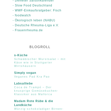
- Demeter Saisonkalender
- Slow Food Deutschland
- WWF-Einkaufsratgeber: Fisch
- foodwatch
- Ökologisch leben (NABU)
- Deutsche Rheuma-Liga e.V.
- Frauenrheuma.de
BLOGROLL
s-Küche
Schwäbischer Wurstsalat – mit
Käse wie in Stuttgarter
Wirtshäusern
Simply vegan
Veganes Pad Kra Pao
Labsalliebe
Coca de Trampó – Der
knusprige Gemüsekuchen-
Klassiker aus Mallorca
Madam Rote Rübe & die
Landküche
Würzig-schokoladiger Birnen-