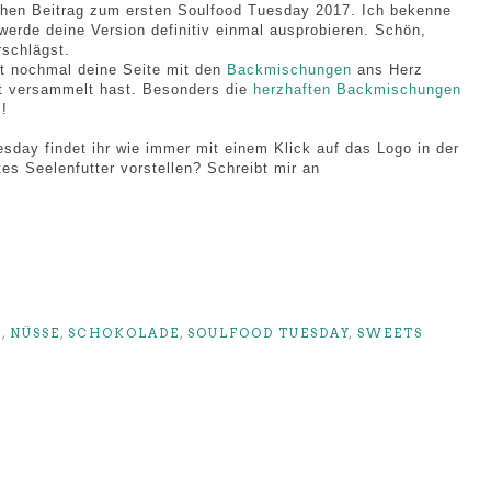
lichen Beitrag zum ersten Soulfood Tuesday 2017. Ich bekenne
erde deine Version definitiv einmal ausprobieren. Schön,
rschlägst.
t nochmal deine Seite mit den
Backmischungen
ans Herz
rt versammelt hast. Besonders die
herzhaften Backmischungen
!!
sday findet ihr wie immer mit einem Klick auf das Logo in der
tes Seelenfutter vorstellen? Schreibt mir an
K
,
NÜSSE
,
SCHOKOLADE
,
SOULFOOD TUESDAY
,
SWEETS