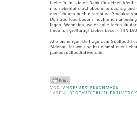
Liebe Julia, vielen Dank für deinen köst
mich ebenfalls Schokocrème süchtig und w
dass du uns auch alternative Produkte vo
Den Soulfood-Lesern möchte ich unbeding
legen. Wahnsinn, welch tolle Ideen du do
finde ich großartig! Lieber Leser - HIN DA
Alle bisherigen Beiträge zum Soulfood Tue
Sidebar
.
Ihr wollt selbst einmal euer liebs
jankessoulfood(at)web.de
VON
JANKES SEELENSCHMAUS
LABELS:
BROTAUFSTRICH
,
FRÜHSTÜC