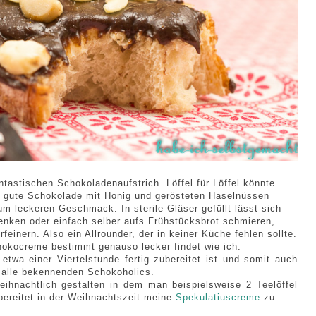
ntastischen Schokoladenaufstrich. Löffel für Löffel könnte
g gute Schokolade mit Honig und gerösteten Haselnüssen
um leckeren Geschmack. In sterile Gläser gefüllt lässt sich
nken oder einfach selber aufs Frühstücksbrot schmieren,
einern. Also ein Allrounder, der in keiner Küche fehlen sollte.
hokocreme bestimmt genauso lecker findet wie ich.
wa einer Viertelstunde fertig zubereitet ist und somit auch
 alle bekennenden Schokoholics.
hnachtlich gestalten in dem man beispielsweise 2 Teelöffel
bereitet in der Weihnachtszeit meine
Spekulatiuscreme
zu.